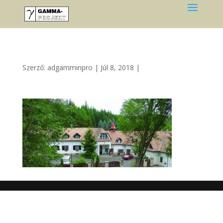
Szerző:
adgamminpro
|
Júl 8, 2018
|