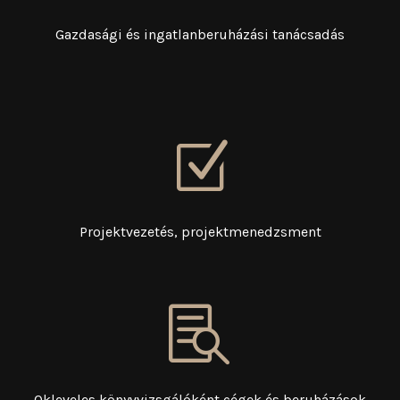
Gazdasági és ingatlanberuházási tanácsadás
Z
Projektvezetés, projektmenedzsment

Okleveles könyvvizsgálóként cégek és beruházások