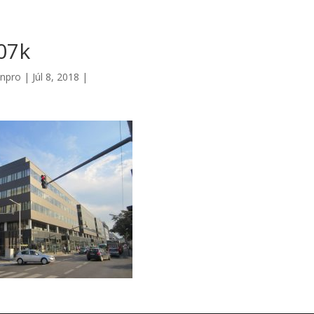
07k
npro
|
Júl 8, 2018
|