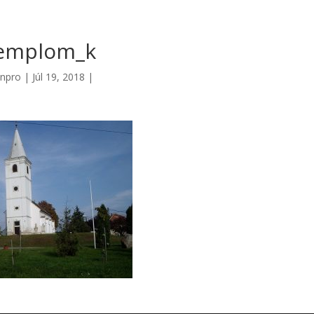
templom_k
npro
|
Júl 19, 2018
|