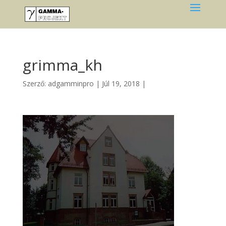
grimma_kh
Szerző:
adgamminpro
|
Júl 19, 2018
|