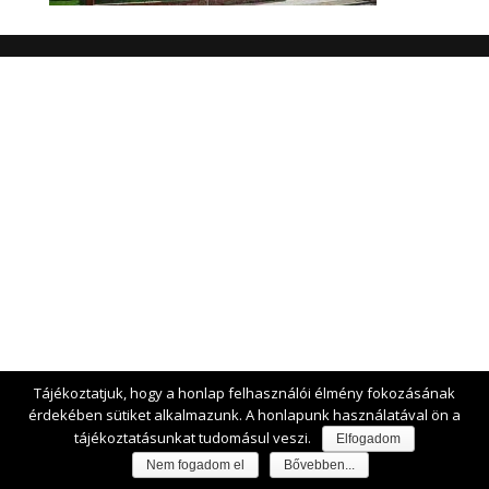
Tájékoztatjuk, hogy a honlap felhasználói élmény fokozásának
érdekében sütiket alkalmazunk. A honlapunk használatával ön a
tájékoztatásunkat tudomásul veszi.
Elfogadom
Nem fogadom el
Bővebben...