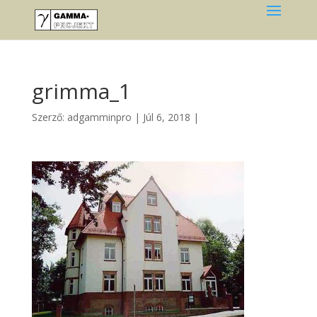
grimma_1
Szerző:
adgamminpro
|
Júl 6, 2018
|