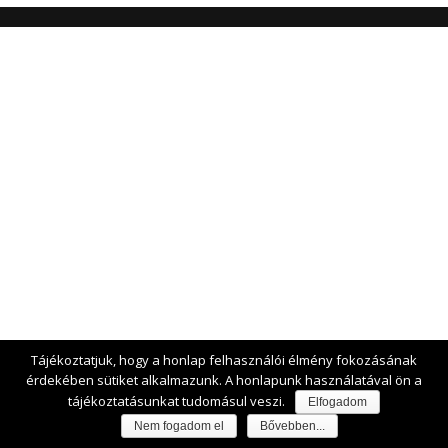
Tájékoztatjuk, hogy a honlap felhasználói élmény fokozásának
érdekében sütiket alkalmazunk. A honlapunk használatával ön a
tájékoztatásunkat tudomásul veszi.
Elfogadom
Nem fogadom el
Bővebben...