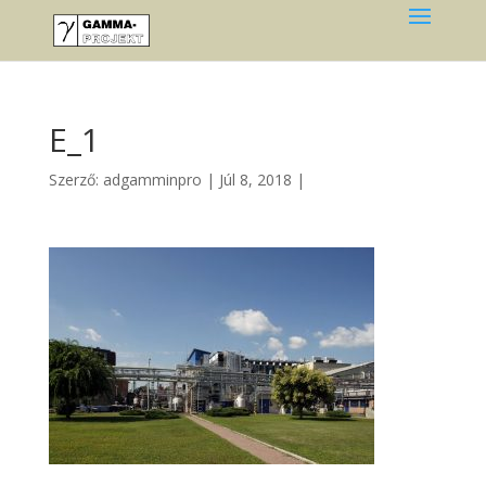
E_1
Szerző:
adgamminpro
|
Júl 8, 2018
|