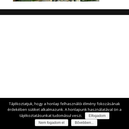
Tájékoztatjuk, hogy a honlap felhasználói élmény fokozásának
érdekében sütiket alkalmazunk. A honlapunk használatával ön a
tájékoztatásunkat tudomásul veszi.
Elfogadom
Nem fogadom el
Bővebben...