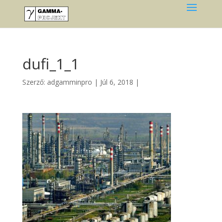
dufi_1_1
Szerző:
adgamminpro
|
Júl 6, 2018
|