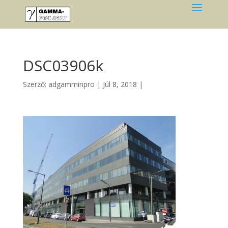
DSC03906k
Szerző:
adgamminpro
|
Júl 8, 2018
|