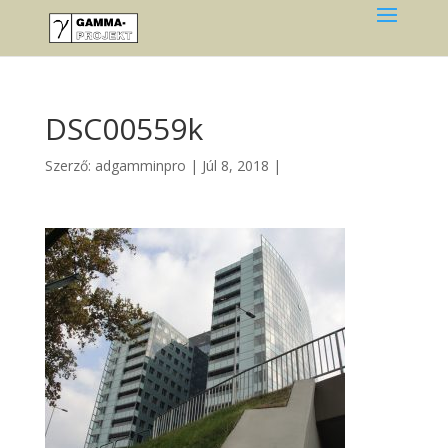
DSC00559k
Szerző:
adgamminpro
|
Júl 8, 2018
|