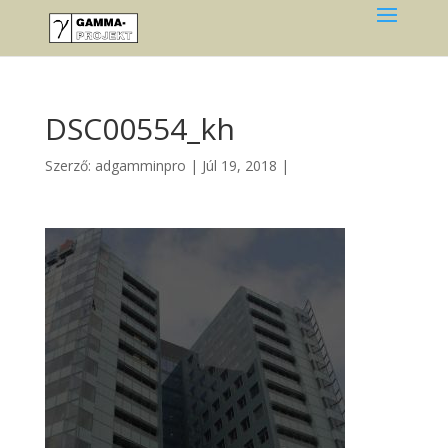
DSC00554_kh
Szerző:
adgamminpro
|
Júl 19, 2018
|