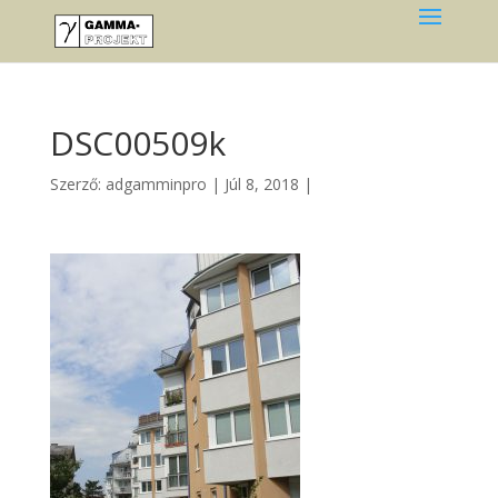
DSC00509k
Szerző:
adgamminpro
|
Júl 8, 2018
|