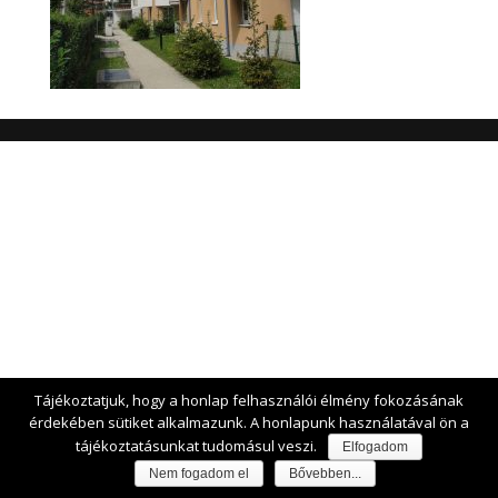
Tájékoztatjuk, hogy a honlap felhasználói élmény fokozásának
érdekében sütiket alkalmazunk. A honlapunk használatával ön a
tájékoztatásunkat tudomásul veszi.
Elfogadom
Nem fogadom el
Bővebben...