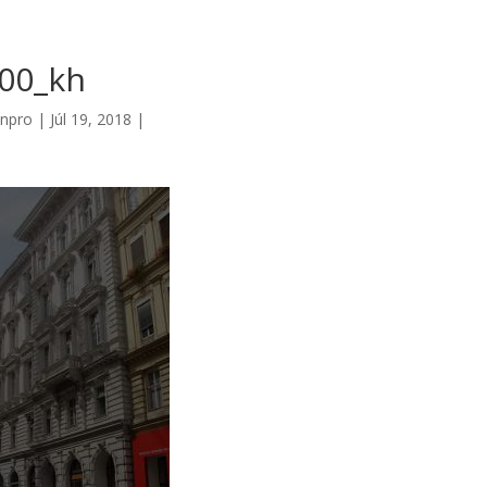
00_kh
npro
|
Júl 19, 2018
|