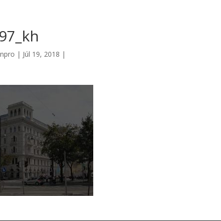
97_kh
npro
|
Júl 19, 2018
|