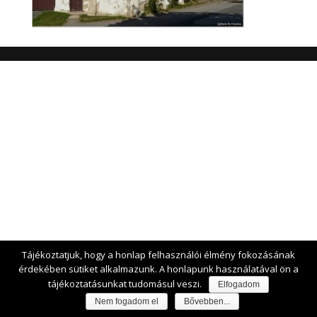
Tájékoztatjuk, hogy a honlap felhasználói élmény fokozásának
érdekében sütiket alkalmazunk. A honlapunk használatával ön a
tájékoztatásunkat tudomásul veszi.
Elfogadom
Nem fogadom el
Bővebben...