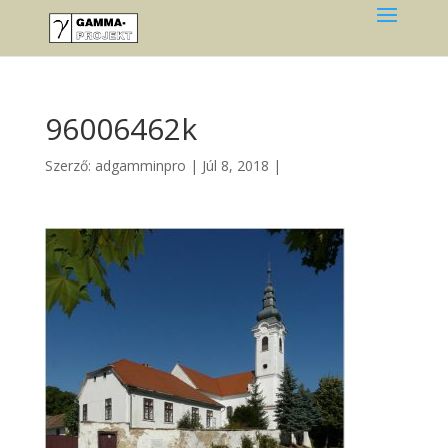
96006462k
Szerző:
adgamminpro
|
Júl 8, 2018
|