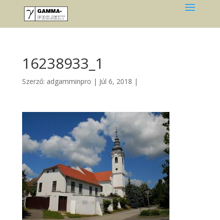
16238933_1
Szerző:
adgamminpro
|
Júl 6, 2018
|